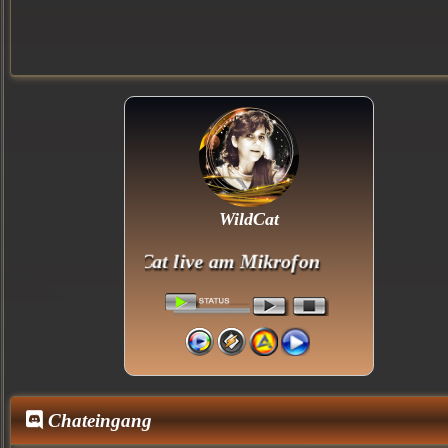
WildCat
WildCat live am Mikrofon
Chateingang