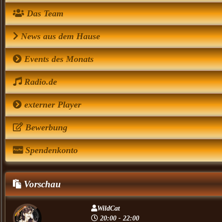
Das Team
News aus dem Hause
Events des Monats
Radio.de
externer Player
Bewerbung
Spendenkonto
Vorschau
WildCat
20:00 - 22:00