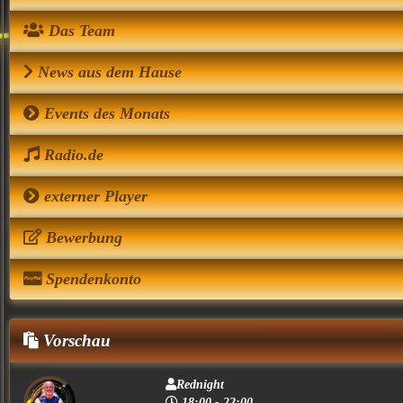
Das Team
News aus dem Hause
Events des Monats
Radio.de
externer Player
Bewerbung
Spendenkonto
Vorschau
Rednight
18:00 - 22:00