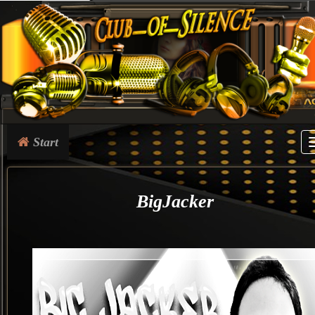
Start
BigJacker