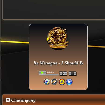
Kylie Minogue - I Should Be So Lucky
Chateingang