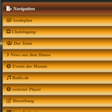
Navigation
Sendeplan
Chateingang
Das Team
News aus dem Hause
Events des Monats
Radio.de
externer Player
Bewerbung